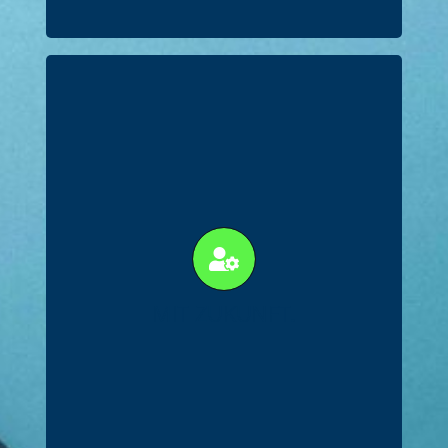
Wir geben Wis­sen wei­ter und
bil­den kon­stant Nach­wuchs­
kräf­te aus. Momen­tan haben
wir sechs Aus­zu­bil­den­de, die
MIT ZUKUNFT.
wir zu unse­ren Steu­er­hel­den
von mor­gen entwickeln.