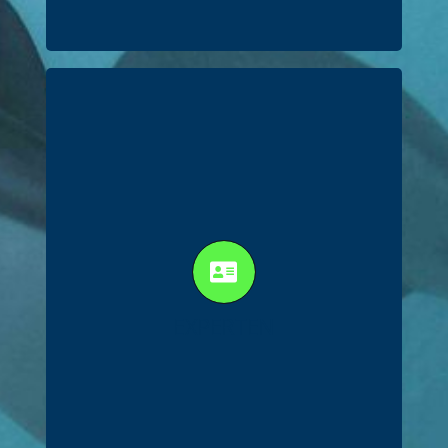
Fach­wis­sen ist Vor­aus­set­zung,
mehr Wis­sen heißt Exper­te
zu sein.
In unse­rem Team fin­dest du
Fach­be­ra­ter (DStV e.V.) für
Unter­neh­mens­nach­fol­ge, Tes­
EXPER­TEN
ta­ments­voll­stre­ckung, Gesund­
heits­we­sen, Ver­mö­gens- und
Finanz­pla­nung sowie Con­trol­
ling und Finanzwirtschaft.