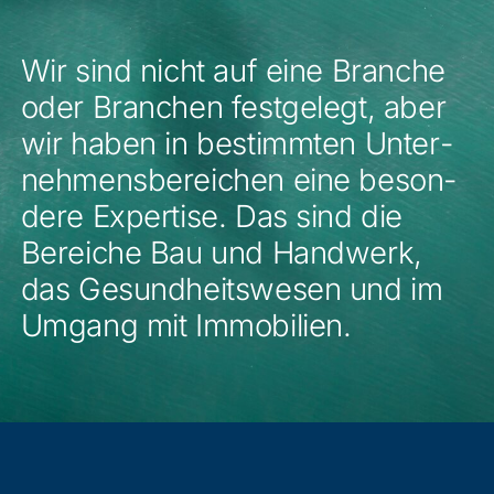
Wir sind nicht auf eine Bran­che
oder Bran­chen fest­ge­legt, aber
wir haben in bestimm­ten Unter­
neh­mens­be­rei­chen eine beson­
de­re Exper­ti­se. Das sind die
Berei­che Bau und Hand­werk,
das Gesund­heits­we­sen und im
Umgang mit Immobilien.