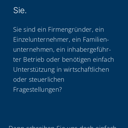
Sie.
Sie sind ein Fir­men­grün­der, ein
Ein­zel­un­ter­neh­mer, ein Fami­li­en­
un­ter­neh­men, ein inha­ber­ge­führ­
ter Betrieb oder benö­ti­gen ein­fach
Unter­stüt­zung in wirt­schaft­li­chen
oder steu­er­li­chen
Fragestellungen?
Dann schrei­ben Sie uns doch ein­fach