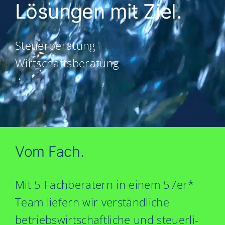
Lösun­gen mit Ziel.
Steu­er­be­ra­tung
Wirtschaftsberatung
Vom Fach.
Mit 5 Fach­be­ra­tern in einem 57er*
Team lie­fern wir ver­ständ­li­che
betriebs­wirt­schaft­li­che und steu­er­li­