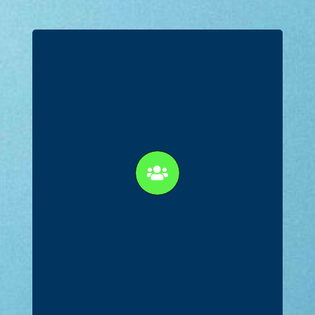
Eine ver­ant­wor­tungs­vol­le,
herz­li­che Ein­heit aus 55 Team­
mit­glie­dern, dar­un­ter 5 Steu­
er­be­ra­ter*, 10 Steu­er­fach­wir­
te, 4 Fach­as­sis­ten­ten, 24 Steu­
EIN STAR­KES TEAM
er­fach­an­ge­stell­te und 4 Aus­zu­
bil­den­de, die fest
zusammenhalten.