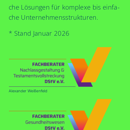
che Lösun­gen für kom­ple­xe bis ein­fa­
che Unternehmensstrukturen.
* Stand Janu­ar 2026
Alex­an­der Weißenfeld