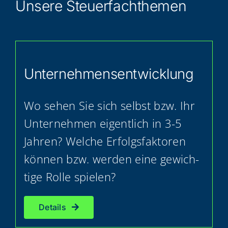
Unse­re Steuerfachthemen
Unter­neh­mens­ent­wick­lung
Wo sehen Sie sich selbst bzw. Ihr
Unter­neh­men eigent­lich in 3-5
Jah­ren? Wel­che Erfolgs­fak­to­ren
kön­nen bzw. wer­den eine gewich­
ti­ge Rol­le spielen?
Details