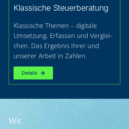
Klas­si­sche Steuerberatung
Klas­si­sche The­men – digi­ta­le
Umset­zung. Erfas­sen und Ver­glei­
chen. Das Ergeb­nis Ihrer und
unse­rer Arbeit in Zahlen.
Details
Wir.