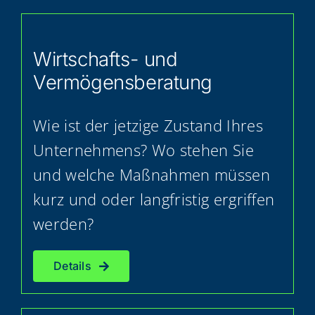
Wirt­schafts- und
Vermögensberatung
Wie ist der jet­zi­ge Zustand Ihres
Unter­neh­mens? Wo ste­hen Sie
und wel­che Maß­nah­men müs­sen
kurz und oder lang­fris­tig ergrif­fen
werden?
Details