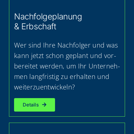
Nach­fol­ge­pla­nung
& Erbschaft
Wer sind Ihre Nach­fol­ger und was
kann jetzt schon geplant und vor­
be­rei­tet wer­den, um Ihr Unter­neh­
men lang­fris­tig zu erhal­ten und
weiterzuentwickeln?
Details