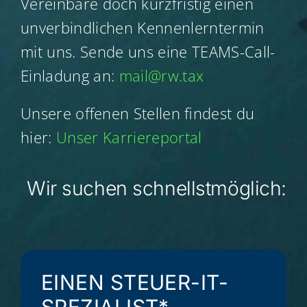
Ver­ein­ba­re doch kurz­fris­tig einen
unver­bind­li­chen Ken­nen­lern­ter­min
mit uns. Sen­de uns eine TEAMS-Call-
Ein­la­dung an:
mail@​rw.​tax
Unse­re offe­nen Stel­len fin­dest du
hier:
Unser Kar­rie­re­por­tal
Wir suchen schnellstmöglich:
EINEN STEU­ER-IT-