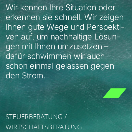
Wir ken­nen Ihre Situa­ti­on oder
erken­nen sie schnell. Wir zei­gen
Ihnen gute Wege und Per­spek­ti­
ven auf, um nach­hal­ti­ge Lösun­
gen mit Ihnen umzu­set­zen –
dafür schwim­men wir auch
schon ein­mal gelas­sen gegen
den Strom.
STEU­ER­BE­RA­TUNG /
WIRTSCHAFTSBERATUNG