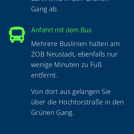
Gang ab.
Anfahrt mit dem Bus
Meh­re­re Bus­li­ni­en hal­ten am
ZOB Neu­stadt, eben­falls nur
weni­ge Minu­ten zu Fuß
entfernt.
Von dort aus gelan­gen Sie
über die Hoch­tor­stra­ße in den
Grü­nen Gang.