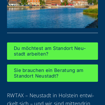
Du möch­test am Stand­ort Neu­
stadt arbeiten?
Sie brau­chen ein Bera­tung am
Stand­ort Neustadt?
RWTAX – Neu­stadt in Hol­stein ent­wi­
ckelt sich – und wir sind mittendrin.