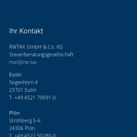
Ihr Kon­takt
RWTAX GmbH & Co. KG
Steuerberatungsgesellschaft
mail@rw.tax
Eutin
Segenhörn 4
23701 Eutin
T. +49 4521 79691-0
Plön
Strohberg 5-6
24306 Plön
T. +49 4522 50280-0