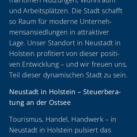
und Arbeits­plät­zen. Die Stadt schafft
so Raum für moder­ne Unter­neh­
mens­an­sied­lun­gen in attrak­ti­ver
Lage. Unser Stand­ort in Neu­stadt in
Hol­stein pro­fi­tiert von die­ser posi­ti­
ven Ent­wick­lung – und wir freu­en uns,
Teil die­ser dyna­mi­schen Stadt zu sein.
Neu­stadt in Hol­stein – Steu­er­be­ra­
tung an der Ostsee
Tou­ris­mus, Han­del, Hand­werk – in
Neu­stadt in Hol­stein pul­siert das