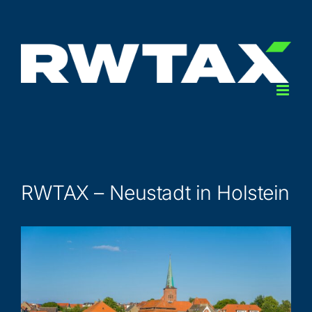
Zum
Inhalt
springen
RWTAX – Neu­stadt in Holstein