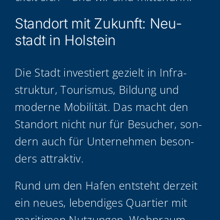
Stand­ort mit Zukunft: Neu­
stadt in Holstein
Die Stadt inves­tiert gezielt in Infra­
struk­tur, Tou­ris­mus, Bil­dung und
moder­ne Mobi­li­tät. Das macht den
Stand­ort nicht nur für Besu­cher, son­
dern auch für Unter­neh­men beson­
ders attraktiv.
Rund um den Hafen ent­steht der­zeit
ein neu­es, leben­di­ges Quar­tier mit
mari­ti­men Nut­zun­gen, Wohn­raum