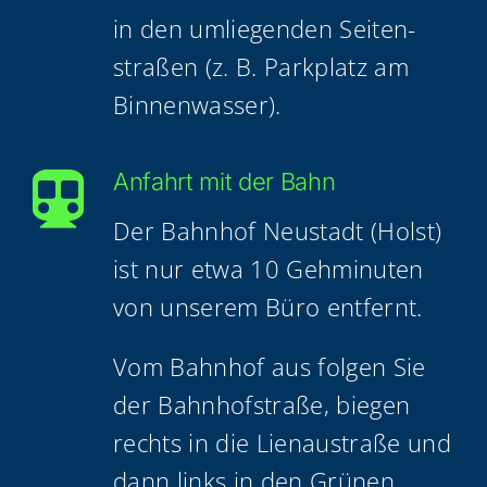
in den umlie­gen­den Sei­ten­
stra­ßen (z. B. Park­platz am
Binnenwasser).
Anfahrt mit der Bahn
Der Bahn­hof Neu­stadt (Holst)
ist nur etwa 10 Geh­mi­nu­ten
von unse­rem Büro entfernt.
Vom Bahn­hof aus fol­gen Sie
der Bahn­hof­stra­ße, bie­gen
rechts in die Lien­au­stra­ße und
dann links in den Grü­nen