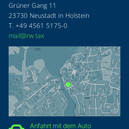
Grü­ner Gang 11
23730 Neu­stadt in Holstein
T.
+49 4561 5175-0
mail@​rw.​tax
Anfahrt mit dem Auto