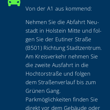
Von der A1 aus kommend:
Neh­men Sie die Abfahrt Neu­
stadt in Hol­stein Mit­te und fol­
gen Sie der Euti­ner Stra­ße
(B501) Rich­tung Stadtzentrum.
Am Kreis­ver­kehr neh­men Sie
die zwei­te Aus­fahrt in die
Hoch­tor­stra­ße und fol­gen
dem Stra­ßen­ver­lauf bis zum
Grü­nen Gang.
Park­mög­lich­kei­ten fin­den Sie
direkt vor dem Gebäu­de oder