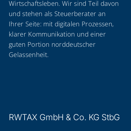
Wirt­schafts­le­ben. Wir sind Teil davon
und ste­hen als Steu­er­be­ra­ter an
Ihrer Sei­te: mit digi­ta­len Pro­zes­sen,
kla­rer Kom­mu­ni­ka­ti­on und einer
guten Por­ti­on nord­deut­scher
Gelassenheit.
RWTAX GmbH & Co. KG StbG