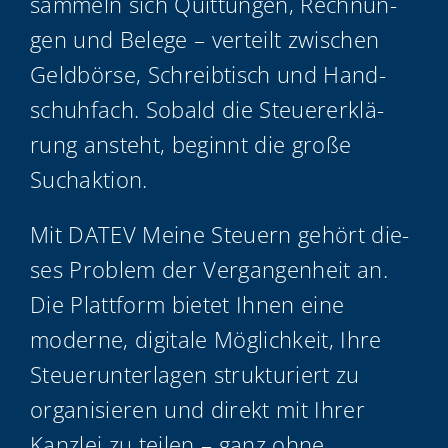
sam­meln sich Quit­tun­gen, Rech­nun­
gen und Bele­ge – ver­teilt zwi­schen
Geld­bör­se, Schreib­tisch und Hand­
schuh­fach. Sobald die Steu­er­erklä­
rung ansteht, beginnt die gro­ße
Suchaktion.
Mit DATEV Mei­ne Steu­ern gehört die­
ses Pro­blem der Ver­gan­gen­heit an.
Die Platt­form bie­tet Ihnen eine
moder­ne, digi­ta­le Mög­lich­keit, Ihre
Steu­er­un­ter­la­gen struk­tu­riert zu
orga­ni­sie­ren und direkt mit Ihrer
Kanz­lei zu tei­len – ganz ohne