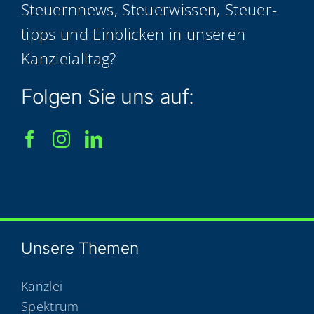
Steu­ern­news, Steu­er­wis­sen, Steu­er­
tipps und Ein­bli­cken in unse­ren
Kanzleialltag?
Fol­gen Sie uns auf:
Unse­re Themen
Kanzlei
Spektrum