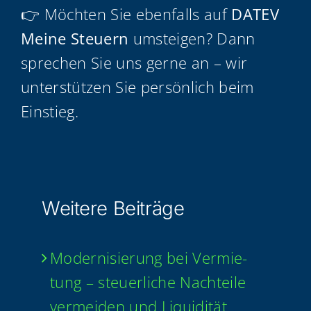
👉 Möch­ten Sie eben­falls auf
DATEV
Mei­ne Steu­ern
umstei­gen? Dann
spre­chen Sie uns ger­ne an – wir
unter­stüt­zen Sie per­sön­lich beim
Einstieg.
Wei­te­re Beiträge
Moder­ni­sie­rung bei Ver­mie­
tung – steu­er­li­che Nach­tei­le
ver­mei­den und Liqui­di­tät