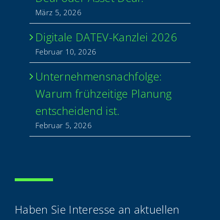
März 5, 2026
Digi­ta­le DATEV-Kan­z­­lei 2026
Febru­ar 10, 2026
Unter­neh­mens­nach­fol­ge:
War­um früh­zei­ti­ge Pla­nung
ent­schei­dend ist.
Febru­ar 5, 2026
Haben Sie Inter­es­se an aktu­el­len