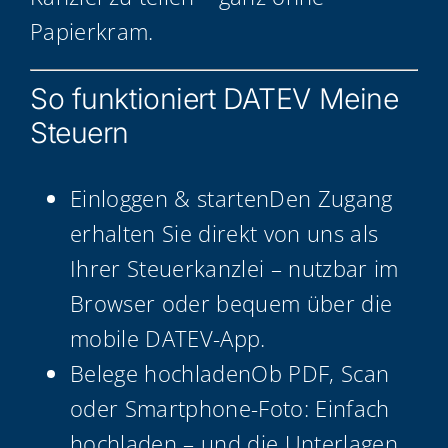
Papierkram.
So funk­tio­niert DATEV Mei­ne
Steuern
Ein­log­gen & star­ten­Den Zugang
erhal­ten Sie direkt von uns als
Ihrer Steu­er­kanz­lei – nutz­bar im
Brow­ser oder bequem über die
mobi­le DATEV-App.
Bele­ge hoch­la­denOb PDF, Scan
oder Smart­phone-Foto: Ein­fach
hoch­la­den – und die Unter­la­gen