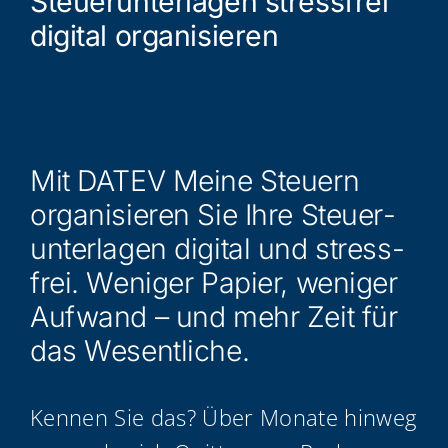
Steu­er­un­ter­la­gen stress­frei
digi­tal organisieren
Mit DATEV Mei­ne Steu­ern
orga­ni­sie­ren Sie Ihre Steu­er­
un­ter­la­gen digi­tal und stress­
frei. Weni­ger Papier, weni­ger
Auf­wand – und mehr Zeit für
das Wesentliche.
Ken­nen Sie das? Über Mona­te hin­weg