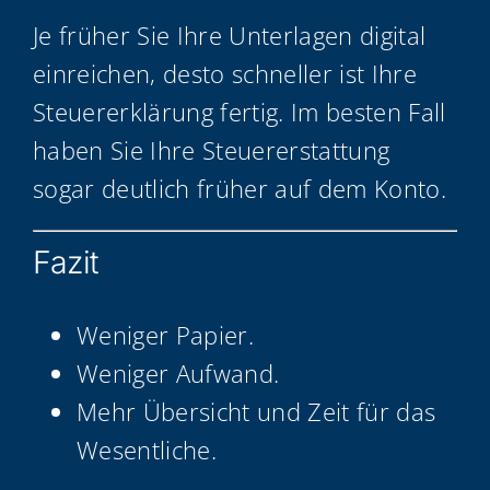
Je frü­her Sie Ihre Unter­la­gen digi­tal
ein­rei­chen, des­to schnel­ler ist Ihre
Steu­er­erklä­rung fer­tig. Im bes­ten Fall
haben Sie Ihre Steu­er­erstat­tung
sogar deut­lich frü­her auf dem Konto.
Fazit
Weni­ger Papier.
Weni­ger Aufwand.
Mehr Über­sicht und Zeit für das
Wesentliche.