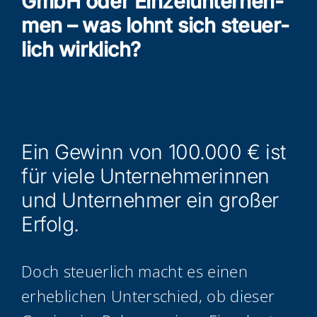
GmbH oder Ein­zel­un­ter­neh­
men – was lohnt sich steu­er­
lich wirklich?
Ein Gewinn von 100.000 € ist
für vie­le Unter­neh­me­rin­nen
und Unter­neh­mer ein gro­ßer
Erfolg.
Doch steu­er­lich macht es einen
erheb­li­chen Unter­schied, ob die­ser