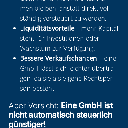
men blei­ben, anstatt direkt voll­
stän­dig ver­steu­ert zu werden.
Liqui­di­täts­vor­tei­le
– mehr Kapi­tal
steht für Inves­ti­tio­nen oder
Wachs­tum zur Verfügung.
Bes­se­re Ver­kaufs­chan­cen
– eine
GmbH lässt sich leich­ter über­tra­
gen, da sie als eige­ne Rechts­per­
son besteht.
Aber Vor­sicht:
Eine GmbH ist
nicht auto­ma­tisch steu­er­lich
günstiger!