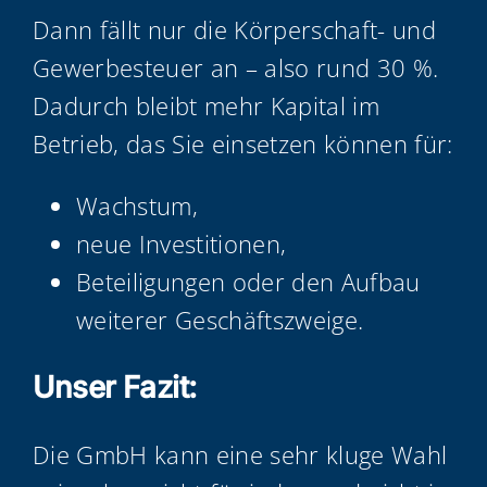
Dann fällt nur die Kör­per­schaft- und
Gewer­be­steu­er an – also rund 30 %.
Dadurch bleibt mehr Kapi­tal im
Betrieb, das Sie ein­set­zen kön­nen für:
Wachs­tum,
neue Inves­ti­tio­nen,
Betei­li­gun­gen oder den Auf­bau
wei­te­rer Geschäftszweige.
Unser Fazit:
Die GmbH kann eine sehr klu­ge Wahl