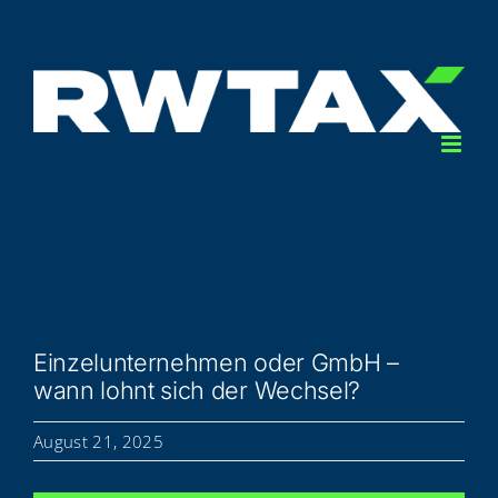
Zum
Inhalt
springen
Ein­zel­un­ter­neh­men oder GmbH –
wann lohnt sich der Wechsel?
August 21, 2025