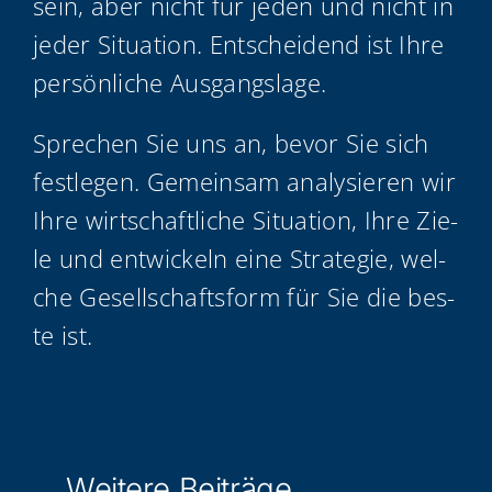
sein, aber nicht für jeden und nicht in
jeder Situa­ti­on. Ent­schei­dend ist Ihre
per­sön­li­che Ausgangslage.
Spre­chen Sie uns an, bevor Sie sich
fest­le­gen. Gemein­sam ana­ly­sie­ren wir
Ihre wirt­schaft­li­che Situa­ti­on, Ihre Zie­
le und ent­wi­ckeln eine Stra­te­gie, wel­
che Gesell­schafts­form für Sie die bes­
te ist.
Wei­te­re Beiträge