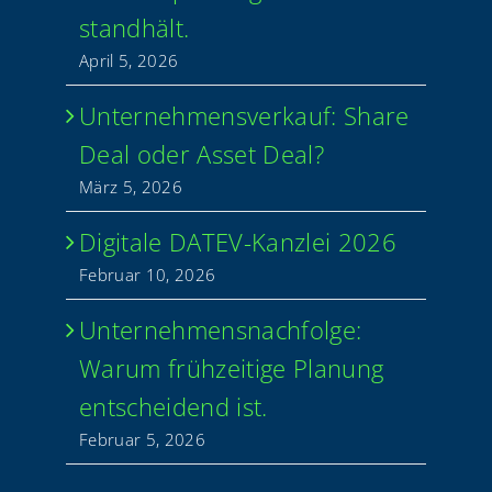
standhält.
April 5, 2026
Unter­neh­mens­ver­kauf: Share
Deal oder Asset Deal?
März 5, 2026
Digi­ta­le DATEV-Kan­z­­lei 2026
Febru­ar 10, 2026
Unter­neh­mens­nach­fol­ge:
War­um früh­zei­ti­ge Pla­nung
ent­schei­dend ist.
Febru­ar 5, 2026