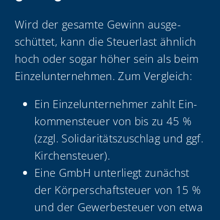
Wird der gesam­te Gewinn aus­ge­
schüt­tet, kann die Steu­er­last ähn­lich
hoch oder sogar höher sein als beim
Ein­zel­un­ter­neh­men. Zum Vergleich:
Ein Ein­zel­un­ter­neh­mer zahlt Ein­
kom­men­steu­er von bis zu 45 %
(zzgl. Soli­da­ri­täts­zu­schlag und ggf.
Kirchensteuer).
Eine GmbH unter­liegt zunächst
der Kör­per­schaft­steu­er von 15 %
und der Gewer­be­steu­er von etwa