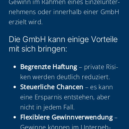
Gewinn im Rah­men eines Ein­zel­un­ter­
neh­mens oder inner­halb einer GmbH
erzielt wird.
Die GmbH kann eini­ge Vor­tei­le
mit sich bringen:
Begrenz­te Haf­tung
– pri­va­te Risi­
ken wer­den deut­lich reduziert.
Steu­er­li­che Chan­cen
– es kann
eine Erspar­nis ent­ste­hen, aber
nicht in jedem Fall.
Fle­xi­ble­re Gewinn­ver­wen­dung
–
Gewin­ne kön­nen im Unter­neh­