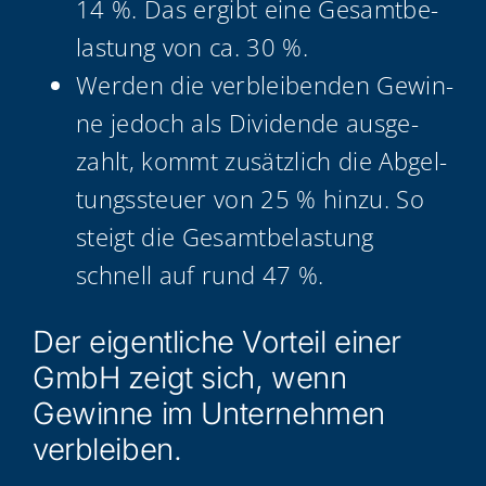
14 %. Das ergibt eine Gesamt­be­
las­tung von ca. 30 %.
Wer­den die ver­blei­ben­den Gewin­
ne jedoch als Divi­den­de aus­ge­
zahlt, kommt zusätz­lich die Abgel­
tungs­steu­er von 25 % hin­zu. So
steigt die Gesamt­be­las­tung
schnell auf rund 47 %.
Der eigent­li­che Vor­teil einer
GmbH zeigt sich, wenn
Gewin­ne im Unter­neh­men
verbleiben.