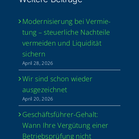
Moder­ni­sie­rung bei Ver­mie­
tung – steu­er­li­che Nach­tei­le
ver­mei­den und Liqui­di­tät
sichern
April 28, 2026
Wir sind schon wie­der
ausgezeichnet
April 20, 2026
Geschäfts­­­füh­­rer-Gehalt:
Wann Ihre Ver­gü­tung einer
Betriebs­prü­fung nicht