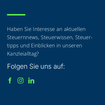
Haben Sie Inter­es­se an aktu­el­len
Steu­ern­news, Steu­er­wis­sen, Steu­er­
tipps und Ein­bli­cken in unse­ren
Kanzleialltag?
Fol­gen Sie uns auf: