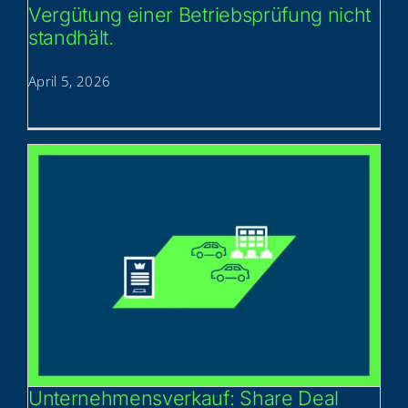
Ver­gü­tung einer Betriebs­prü­fung nicht
standhält.
April 5, 2026
Unter­neh­mens­ver­kauf: Share Deal