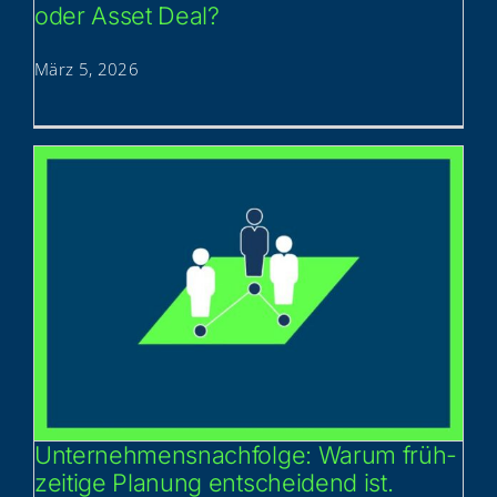
oder Asset Deal?
März 5, 2026
Unter­neh­mens­nach­fol­ge: War­um früh­
zei­ti­ge Pla­nung ent­schei­dend ist.